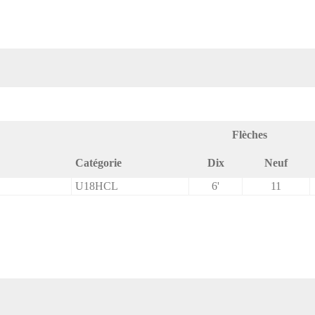
Flèches
Catégorie
Dix
Neuf
U18HCL
6'
11