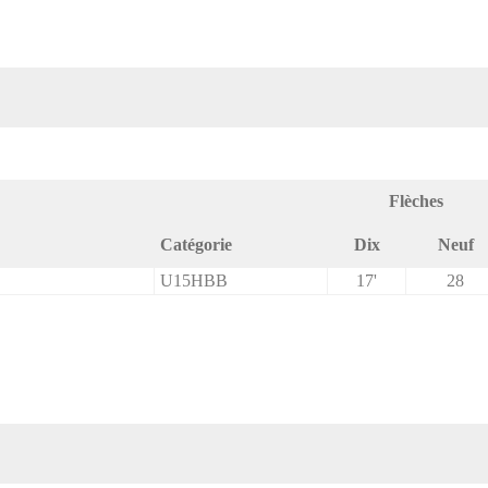
Flèches
Catégorie
Dix
Neuf
U15HBB
17'
28