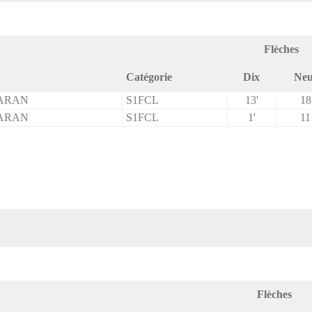
Flèches
Catégorie
Dix
Neu
SARAN
S1FCL
13'
18
SARAN
S1FCL
1'
11
Flèches