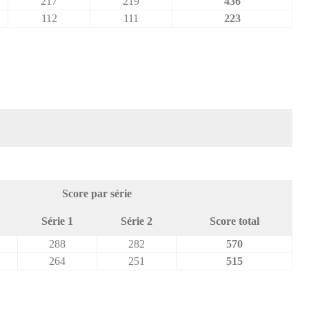
217
219
436
112
111
223
Score par série
Série 1
Série 2
Score total
288
282
570
264
251
515