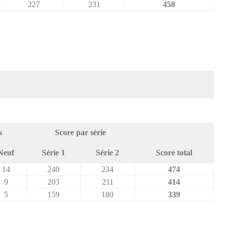
227
231
458
s
Score par série
Neuf
Série 1
Série 2
Score total
14
240
234
474
9
203
211
414
5
159
180
339