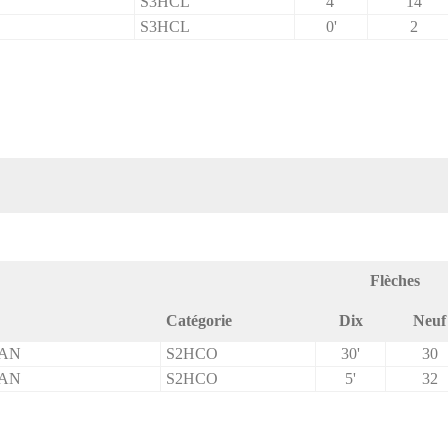
S3HCL
4'
14
S3HCL
0'
2
Flèches
Catégorie
Dix
Neuf
RAN
S2HCO
30'
30
RAN
S2HCO
5'
32