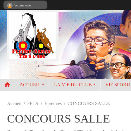
Panneau de gestion des cookies
Se connecter
ACCUEIL
LA VIE DU CLUB
VIE SPORT
Accueil
FFTA
Épreuves
CONCOURS SALLE
CONCOURS SALLE