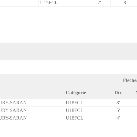
U15FCL
7'
8
Flèche
Catégorie
Dix
URY-SARAN
U18FCL
8'
URY-SARAN
U18FCL
5'
URY-SARAN
U18FCL
4'