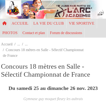
Panneau de gestion des cookies
ACCUEIL
LA VIE DU CLUB
VIE SPORTIVE
PHOTOS
Contact et plan
Forum de discussions
Accueil
Concours 18 mètres en Salle - Sélectif Championnat
de France
Concours 18 mètres en Salle -
Sélectif Championnat de France
Du
samedi
25
au
dimanche
26
nov.
2023
Gymnase guy moquet
fleury les aubrais